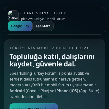
SPEARFISHINGTURKEY
Zıpkın Avı Türkiye • Mobil Forum
Google Play
App Store
TÜRKIYE’NIN MOBIL ZIPKINCI FORUMU
Topluluğa katıl, dalışlarını
kaydet, güvenle dal.
SpearfishingTurkey Forum; zıpkınla avcılık ve
serbest dalış tutkunlarını bir araya getiren,
modern arayüzlü bir mobil forum uygulamasıdır.
Android
(Google Play) ve
iPhone (iOS)
(App Store)
üzerinden indirilebilir.