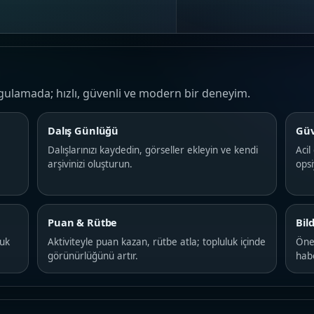
gulamada; hızlı, güvenli ve modern bir deneyim.
Dalış Günlüğü
Güv
Dalışlarınızı kaydedin, görseller ekleyin ve kendi
Acil
arşivinizi oluşturun.
ops
Puan & Rütbe
Bil
luk
Aktiviteyle puan kazan, rütbe atla; topluluk içinde
Önem
görünürlüğünü artır.
hab