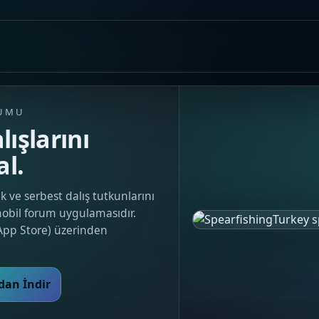
RUMU
lışlarını
al.
k ve serbest dalış tutkunlarını
mobil forum uygulamasıdır.
App Store) üzerinden
dan İndir