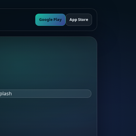
Google Play
App Store