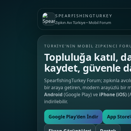
SPEARFISHINGTURKEY
Zıpkın Avı Türkiye • Mobil Forum
TÜRKIYE’NIN MOBIL ZIPKINCI FO
Topluluğa katıl, da
kaydet, güvenle d
SpearfishingTurkey Forum; zıpkınla avcılı
bir araya getiren, modern arayüzlü bir 
Android
(Google Play) ve
iPhone (iOS)
(
indirilebilir.
Google Play’den İndir
App Store’