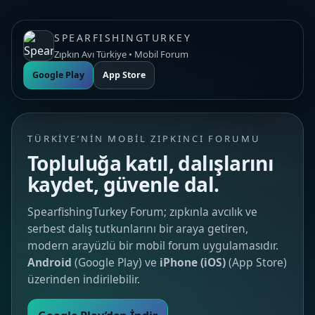
SPEARFISHINGTURKEY
Zıpkın Avı Türkiye • Mobil Forum
Google Play
App Store
TÜRKIYE’NIN MOBIL ZIPKINCI FORUMU
Topluluğa katıl, dalışlarını
kaydet, güvenle dal.
SpearfishingTurkey Forum; zıpkınla avcılık ve
serbest dalış tutkunlarını bir araya getiren,
modern arayüzlü bir mobil forum uygulamasıdır.
Android
(Google Play) ve
iPhone (iOS)
(App Store)
üzerinden indirilebilir.