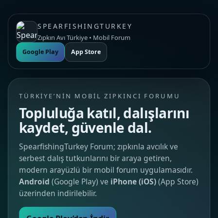
SPEARFISHINGTURKEY
Zıpkın Avı Türkiye • Mobil Forum
Google Play
App Store
TÜRKIYE’NIN MOBIL ZIPKINCI FORUMU
Topluluğa katıl, dalışlarını
kaydet, güvenle dal.
SpearfishingTurkey Forum; zıpkınla avcılık ve
serbest dalış tutkunlarını bir araya getiren,
modern arayüzlü bir mobil forum uygulamasıdır.
Android
(Google Play) ve
iPhone (iOS)
(App Store)
üzerinden indirilebilir.