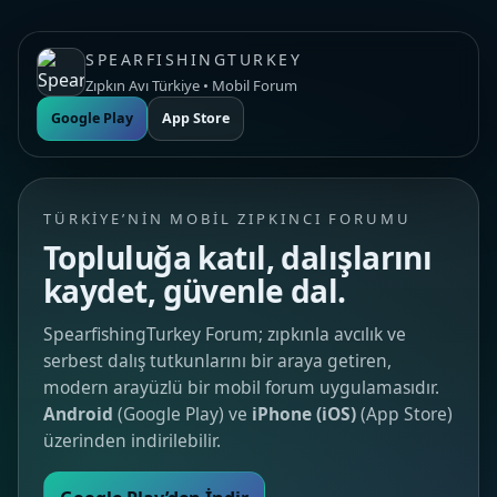
SPEARFISHINGTURKEY
Zıpkın Avı Türkiye • Mobil Forum
Google Play
App Store
TÜRKIYE’NIN MOBIL ZIPKINCI FORUMU
Topluluğa katıl, dalışlarını
kaydet, güvenle dal.
SpearfishingTurkey Forum; zıpkınla avcılık ve
serbest dalış tutkunlarını bir araya getiren,
modern arayüzlü bir mobil forum uygulamasıdır.
Android
(Google Play) ve
iPhone (iOS)
(App Store)
üzerinden indirilebilir.