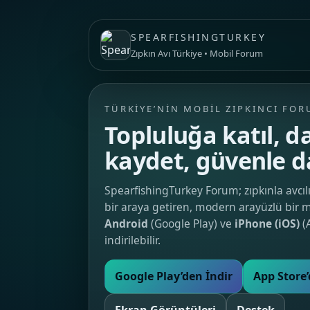
SPEARFISHINGTURKEY
Zıpkın Avı Türkiye • Mobil Forum
TÜRKIYE’NIN MOBIL ZIPKINCI FO
Topluluğa katıl, da
kaydet, güvenle d
SpearfishingTurkey Forum; zıpkınla avcılı
bir araya getiren, modern arayüzlü bir 
Android
(Google Play) ve
iPhone (iOS)
(
indirilebilir.
Google Play’den İndir
App Store’