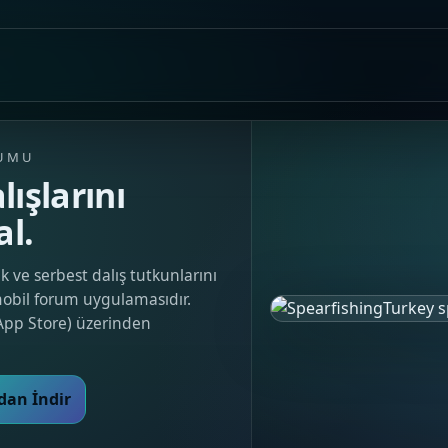
RUMU
lışlarını
al.
k ve serbest dalış tutkunlarını
mobil forum uygulamasıdır.
App Store) üzerinden
dan İndir