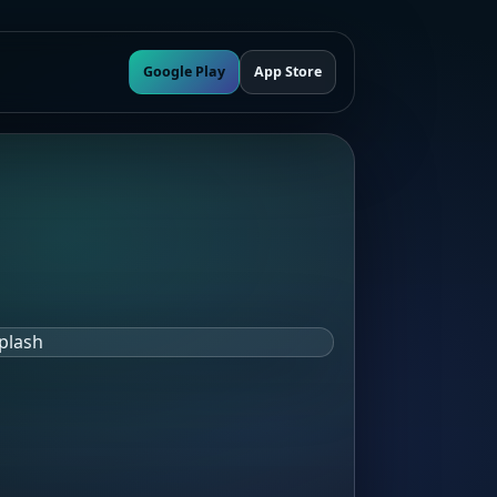
Google Play
App Store