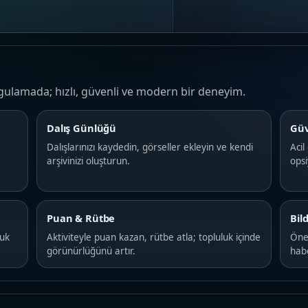
gulamada; hızlı, güvenli ve modern bir deneyim.
Dalış Günlüğü
Güv
Dalışlarınızı kaydedin, görseller ekleyin ve kendi
Acil
arşivinizi oluşturun.
ops
Puan & Rütbe
Bil
luk
Aktiviteyle puan kazan, rütbe atla; topluluk içinde
Önem
görünürlüğünü artır.
hab