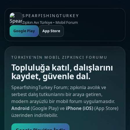
SPEARFISHINGTURKEY
Zıpkın Avı Türkiye • Mobil Forum
Google Play
App Store
TÜRKIYE’NIN MOBIL ZIPKINCI FORUMU
Topluluğa katıl, dalışlarını
kaydet, güvenle dal.
SpearfishingTurkey Forum; zıpkınla avcılık ve
serbest dalış tutkunlarını bir araya getiren,
modern arayüzlü bir mobil forum uygulamasıdır.
Android
(Google Play) ve
iPhone (iOS)
(App Store)
üzerinden indirilebilir.