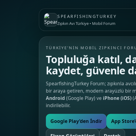
SPEARFISHINGTURKEY
Zıpkın Avı Türkiye • Mobil Forum
TÜRKIYE’NIN MOBIL ZIPKINCI FO
Topluluğa katıl, da
kaydet, güvenle d
SpearfishingTurkey Forum; zıpkınla avcılı
bir araya getiren, modern arayüzlü bir 
Android
(Google Play) ve
iPhone (iOS)
(
indirilebilir.
Google Play’den İndir
App Store’