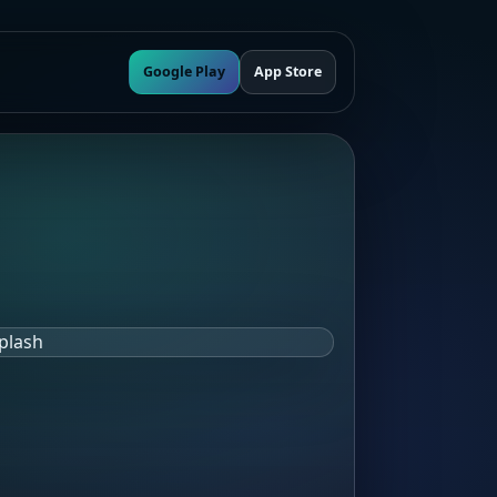
Google Play
App Store