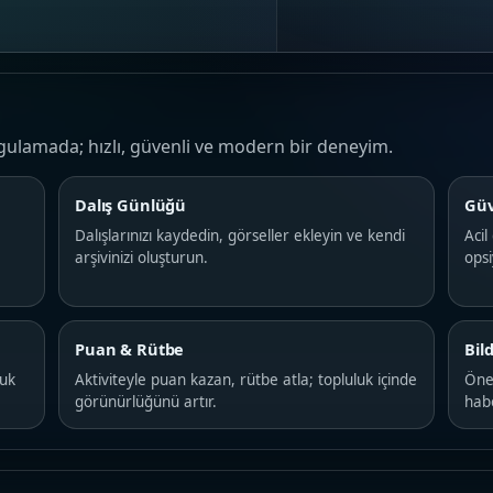
gulamada; hızlı, güvenli ve modern bir deneyim.
Dalış Günlüğü
Güv
Dalışlarınızı kaydedin, görseller ekleyin ve kendi
Acil
arşivinizi oluşturun.
ops
Puan & Rütbe
Bil
luk
Aktiviteyle puan kazan, rütbe atla; topluluk içinde
Önem
görünürlüğünü artır.
hab