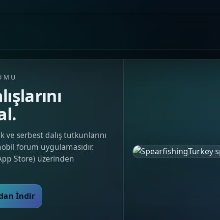
RUMU
lışlarını
al.
k ve serbest dalış tutkunlarını
mobil forum uygulamasıdır.
App Store) üzerinden
dan İndir