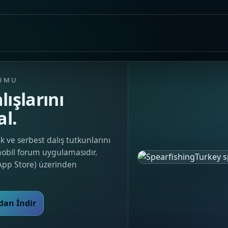
RUMU
lışlarını
al.
k ve serbest dalış tutkunlarını
mobil forum uygulamasıdır.
App Store) üzerinden
dan İndir