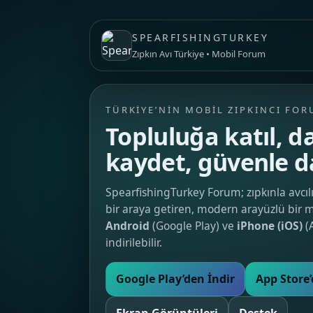
SPEARFISHINGTURKEY
Zıpkın Avı Türkiye • Mobil Forum
TÜRKIYE’NIN MOBIL ZIPKINCI FO
Topluluğa katıl, da
kaydet, güvenle d
SpearfishingTurkey Forum; zıpkınla avcılı
bir araya getiren, modern arayüzlü bir 
Android
(Google Play) ve
iPhone (iOS)
(
indirilebilir.
Google Play’den İndir
App Store’