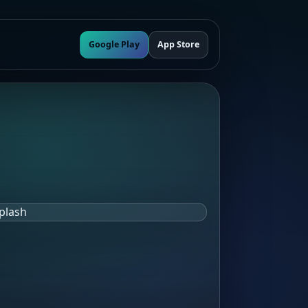
Google Play
App Store