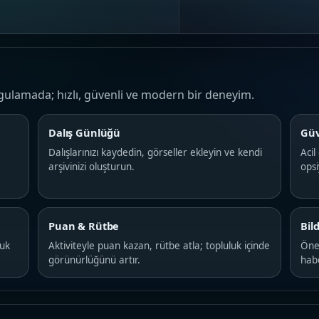
gulamada; hızlı, güvenli ve modern bir deneyim.
Dalış Günlüğü
Güv
Dalışlarınızı kaydedin, görseller ekleyin ve kendi
Acil
arşivinizi oluşturun.
ops
Puan & Rütbe
Bil
luk
Aktiviteyle puan kazan, rütbe atla; topluluk içinde
Önem
görünürlüğünü artır.
hab