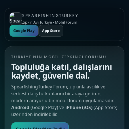
SPEARFISHINGTURKEY
Zıpkın Avı Türkiye • Mobil Forum
Google Play
App Store
TÜRKIYE’NIN MOBIL ZIPKINCI FORUMU
Topluluğa katıl, dalışlarını
kaydet, güvenle dal.
SpearfishingTurkey Forum; zıpkınla avcılık ve
serbest dalış tutkunlarını bir araya getiren,
modern arayüzlü bir mobil forum uygulamasıdır.
Android
(Google Play) ve
iPhone (iOS)
(App Store)
üzerinden indirilebilir.