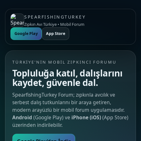
SPEARFISHINGTURKEY
Zıpkın Avı Türkiye • Mobil Forum
Google Play
App Store
TÜRKIYE’NIN MOBIL ZIPKINCI FORUMU
Topluluğa katıl, dalışlarını
kaydet, güvenle dal.
SpearfishingTurkey Forum; zıpkınla avcılık ve
serbest dalış tutkunlarını bir araya getiren,
modern arayüzlü bir mobil forum uygulamasıdır.
Android
(Google Play) ve
iPhone (iOS)
(App Store)
üzerinden indirilebilir.