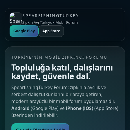
SPEARFISHINGTURKEY
Zıpkın Avı Türkiye • Mobil Forum
Google Play
App Store
TÜRKIYE’NIN MOBIL ZIPKINCI FORUMU
Topluluğa katıl, dalışlarını
kaydet, güvenle dal.
SpearfishingTurkey Forum; zıpkınla avcılık ve
serbest dalış tutkunlarını bir araya getiren,
modern arayüzlü bir mobil forum uygulamasıdır.
Android
(Google Play) ve
iPhone (iOS)
(App Store)
üzerinden indirilebilir.