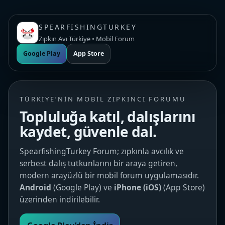
SPEARFISHINGTURKEY
Zıpkın Avı Türkiye • Mobil Forum
Google Play
App Store
TÜRKIYE’NIN MOBIL ZIPKINCI FORUMU
Topluluğa katıl, dalışlarını
kaydet, güvenle dal.
SpearfishingTurkey Forum; zıpkınla avcılık ve
serbest dalış tutkunlarını bir araya getiren,
modern arayüzlü bir mobil forum uygulamasıdır.
Android
(Google Play) ve
iPhone (iOS)
(App Store)
üzerinden indirilebilir.